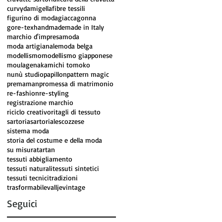
curvy
damigella
fibre tessili
figurino di moda
giacca
gonna
gore-tex
handmade
made in Italy
marchio d'impresa
moda
moda artigianale
moda belga
modellismo
modellismo giapponese
moulage
nakamichi tomoko
nunù studio
papillon
pattern magic
premaman
promessa di matrimonio
re-fashion
re-styling
registrazione marchio
riciclo creativo
ritagli di tessuto
sartoria
sartoriale
scozzese
sistema moda
storia del costume e della moda
su misura
tartan
tessuti abbigliamento
tessuti naturali
tessuti sintetici
tessuti tecnici
tradizioni
trasformabile
vallje
vintage
Seguici