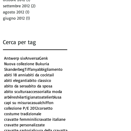
settembre 2012
(2)
2 post
agosto 2012
(1)
1 post
giugno 2012
(1)
1 post
Cerca per tag
Antwerp six
Anversa
Genk
Nuova collezione Bukuria
Skanderbeg
Tiffany
abbigliamento
abiti 18 anni
abiti da cocktail
abiti eleganti
abito classico
abito da sera
abito da sposa
abito scultura
accessori
alta moda
arbëreshë
artigianato
atelier
blusa
capi su misura
casual
chiffon
collezione P/E 2012
corsetto
costume tradizionale
cravatte femminili
cravatte italiane
cravatte personalizzate
cravatte sartoriali
cura della cravatta