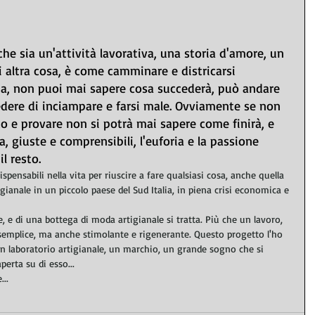
che sia un'attività lavorativa, una storia d'amore, un 
i altra cosa, è come camminare e districarsi 
uia, non puoi mai sapere cosa succederà, può andare 
dere di inciampare e farsi male. Ovviamente se non 
co e provare non si potrà mai sapere come finirà, e 
, giuste e comprensibili, l'euforia e la passione 
l resto.
spensabili nella vita per riuscire a fare qualsiasi cosa, anche quella 
tigianale in un piccolo paese del Sud Italia, in piena crisi economica e 
, e di una bottega di moda artigianale si tratta. Più che un lavoro, 
 semplice, ma anche stimolante e rigenerante. Questo progetto l'ho 
n laboratorio artigianale, un marchio, un grande sogno che si 
erta su di esso... 
...