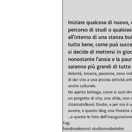
Iniziare qualcosa di nuovo, 
percorso di studi o qualsias
all'interno di una stanza b
tutto bene, come può succe
si decide di mettersi in gio
nonostante l'ansia e la paura
saranno più grandi di tutto i
Volontà, tenacia, passione, sono indi
di dar vita a una piccola attività ar
anche culturale.   
Ho aperto bottega, come si suol dire
un progetto di vita, una sfida, non
chiamatoNunù Studio, e per ora è u
avvera, e questo blog una finestra ap
...e queste le foto dell'inaugurazione
Tag:
handmade
nunù studio
moda
atelier