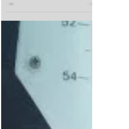
sugli abiti da sposa dell'ultima collezione Nunù
Studio. Questo è il sesto abito,...