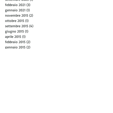
febbraio 2021
(3)
3 post
gennaio 2021
(1)
1 post
novembre 2015
(2)
2 post
ottobre 2015
(1)
1 post
settembre 2015
(4)
4 post
giugno 2015
(1)
1 post
aprile 2015
(1)
1 post
febbraio 2015
(2)
2 post
gennaio 2015
(2)
2 post
dicembre 2014
(3)
3 post
novembre 2014
(1)
1 post
ottobre 2014
(1)
1 post
maggio 2014
(1)
1 post
marzo 2014
(2)
2 post
febbraio 2014
(4)
4 post
gennaio 2014
(5)
5 post
dicembre 2013
(3)
3 post
novembre 2013
(6)
6 post
aprile 2013
(1)
1 post
gennaio 2013
(1)
1 post
dicembre 2012
(2)
2 post