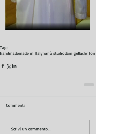
Tag:
handmade
made in Italy
nunù studio
damigella
chiffon
Commenti
Scrivi un commento...